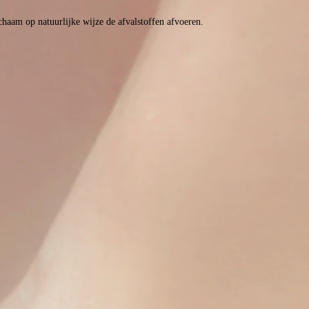
haam op natuurlijke wijze de afvalstoffen afvoeren.