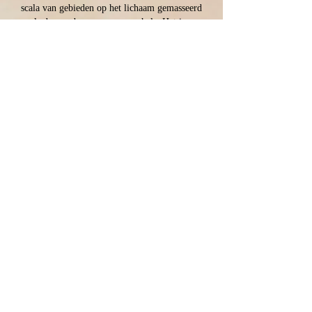
scala van gebieden op het lichaam gemasseerd
zoals de rug, benen, armen en hals. Het is een
passieve behandeling waarbij u niet zal
worden uitgerekt of gemanoeuvreerd in yoga-
houdingen, zoals wel het geval is bij een Thai
Yoga massage of Shiatsu massage.
Geschikt voor:
Iedereen die behoefte heeft aan ontspanning.
Een ontspanningsmassage werkt klachten
verminderend en zorgt voor het lokaal
wegwerken van spierknopen.