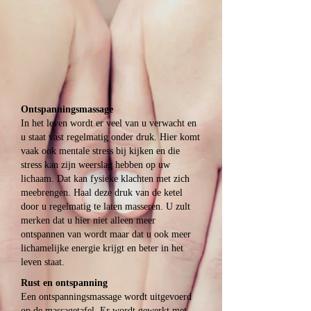
Ontspanningsmassage
In het leven wordt er veel van u verwacht en
u staat vast regelmatig onder druk. Hier komt
vaak ook mentale stress bij kijken en die
stress kan zijn weerslag hebben op uw
lichaam. Dat kan fysieke klachten met zich
meebrengen. Haal deze druk van de ketel
door u regelmatig te laten masseren. U zult
merken dat u hier niet alleen meer
ontspannen van wordt maar dat u ook meer
lichamelijke energie krijgt en beter in het
leven staat.
Rust en ontspanning
Een ontspanningsmassage wordt uitgevoerd
op de massagetafel. Er wordt gewerkt met