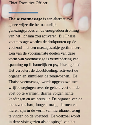
Chief Executive Officer
Thaise voetmassage
is een alternatieve
geneeswijze die het natuurlijk
genezingsproces en de energiedoorstroming
van het lichaam zou activeren. Bij Thaise
voetmassage worden de drukpunten op de
voetzool met een massagestokje gestimuleerd.
Een van de voornaamste doelen van deze
vorm van voetmassage is vermindering van
spanning op lichamelijk en psychisch gebied.
Het verbetert de doorbloeding, activeert de
organen en stimuleert de zenuwbanen.. De
Thaise voetmassage wordt opgebouwd met
wrijfbewegingen over de gehele voet om de
voet op te warmen, daarna volgen lichte
knedingen en acupressuur. De organen van de
mens zoals hart, longen, maag, darmen en
nieren zijn in de vorm van meridianen terug
te vinden op de voetzool. De voetzoel wordt
in deze visie gezien als de spiegel van het
lichaam. Door acupressuur met een